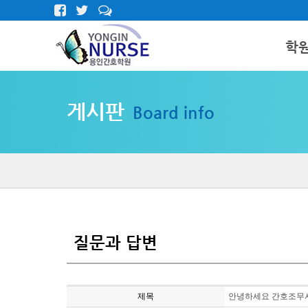
학
인사말
게시판
Board info
학원둘러
오시는길
질문과 답변
제목
안녕하세요 간호조무사