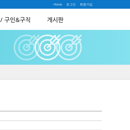
Home
로그인
회원가입
 / 구인&구직
게시판
공지사항
& 구직
질문과답변
갤러리
수강후기