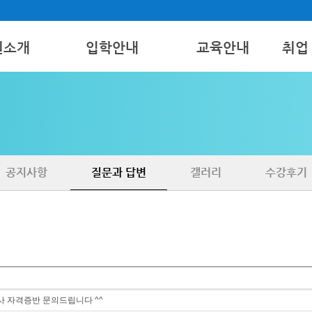
원소개
입학안내
교육안내
취업
모집요강
간호조무사
취업
보기
국비지원
병원코디네이터
구인 
치과특설
공지사항
질문과 답변
갤러리
수강후기
 자격증반 문의드립니다 ^^