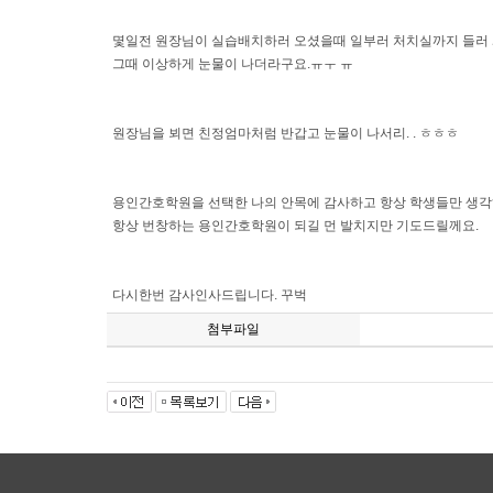
몇일전 원장님이 실습배치하러 오셨을때 일부러 처치실까지 들러
그때 이상하게 눈물이 나더라구요.ㅠㅜ ㅠ
원장님을 뵈면 친정엄마처럼 반갑고 눈물이 나서리. . ㅎㅎㅎ
용인간호학원을 선택한 나의 안목에 감사하고 항상 학생들만 생
항상 번창하는 용인간호학원이 되길 먼 발치지만 기도드릴께요.
다시한번 감사인사드립니다. 꾸벅
첨부파일