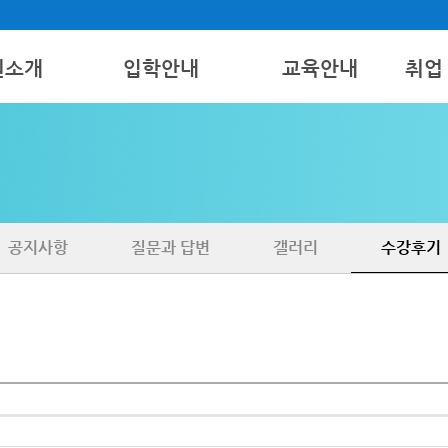
원소개
입학안내
교육안내
취업
모집요강
간호조무사
취업
보기
국비지원
병원코디네이터
구인 
치과특설
공지사항
질문과 답변
갤러리
수강후기