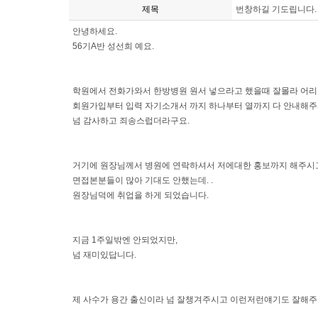
제목
번창하길 기도립니다.
안녕하세요.
56기A반 성선희 예요.
학원에서 전화가와서 한방병원 원서 넣으라고 했을때 잘몰라 어리둥
회원가입부터 입력 자기소개서 까지 하나부터 열까지 다 안내해
넘 감사하고 죄송스럽더라구요.
거기에 원장님께서 병원에 연락하셔서 저에대한 홍보까지 해주시
면접본분들이 많아 기대도 안했는데. .
원장님덕에 취업을 하게 되었습니다.
지금 1주일밖엔 안되었지만,
넘 재미있답니다.
제 사수가 용간 출신이라 넘 잘챙겨주시고 이런저런얘기도 잘해주셔