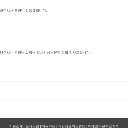
 봐주셔서 또한번 감동했답니다.
각해주시는 원장님,실장님,강사선생님분께 정말 감사드립니다.
학원소개
|
오시는길
|
이용약관
|
개인정보취급방침
|
이메일무단수집거부