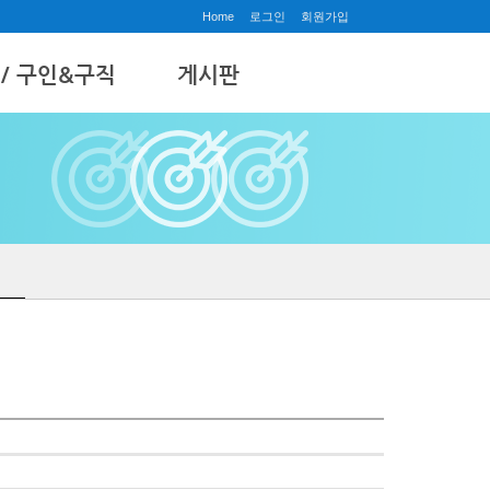
Home
로그인
회원가입
 / 구인&구직
게시판
공지사항
& 구직
질문과답변
갤러리
수강후기