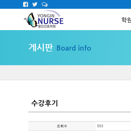
학
인사말
게시판
Board info
학원둘러
오시는길
수강후기
조회수
503