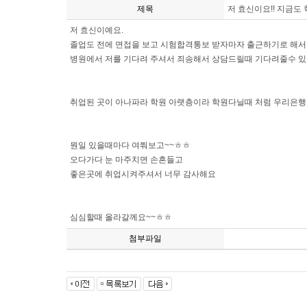
제목
저 효신이요!! 지금도
저 효신이예요.
졸업도 전에 면접을 보고 시험합격통보 받자마자 출근하기로 해서 너
병원에서 저를 기다려 주셔서 죄송해서 상담드릴때 기다려줄수 
취업된 곳이 아나파라 학원 아랫층이라 학원다닐때 처럼 우리은행
뭔일 있을때마다 여쭤보고~~ㅎㅎ
오다가다 눈 마주치면 손흔들고
좋은곳에 취업시켜주셔서 너무 감사해요
심심할때 올라갈께요~~ㅎㅎ
첨부파일