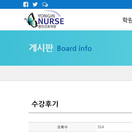
학
인사말
게시판
Board info
학원둘러
오시는길
수강후기
조회수
514