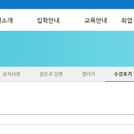
원소개
입학안내
교육안내
취업
모집요강
간호조무사
취업
보기
국비지원
병원코디네이터
구인 
치과특설
공지사항
질문과 답변
갤러리
수강후기