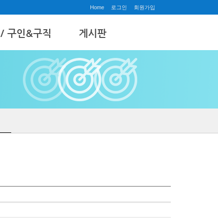
Home
로그인
회원가입
 / 구인&구직
게시판
공지사항
& 구직
질문과답변
갤러리
수강후기