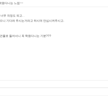
 학원다니는 느낌~~
무 걱정도 되고. .
있으니 기다려 주시는거라고 하시며 안심시켜주시고.
건물로 들어서니 꼭 학원다니는 기분???