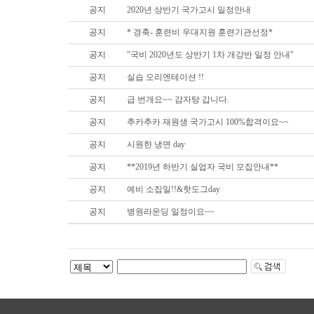
공지
2020년 상반기 국가고시 일정안내
공지
* 경축- 훈련비 우대지원 훈련기관선정*
공지
"국비 2020년도 상반기 1차 개강반 일정 안내"
공지
실습 오리엔테이션 !!
공지
급 번개요~~ 감자탕 갑니다.
공지
추카추카 재원생 국가고시 100%합격이요~~
공지
시원한 냉면 day
공지
**2019년 하반기 실업자 국비 모집안내**
공지
예비 소집일!!&핫도그day
공지
병원라운딩 일정이요~~