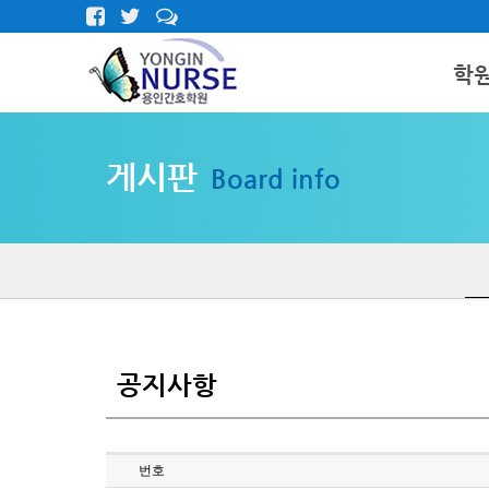
학
인사말
게시판
Board info
학원둘러
오시는길
공지사항
번호