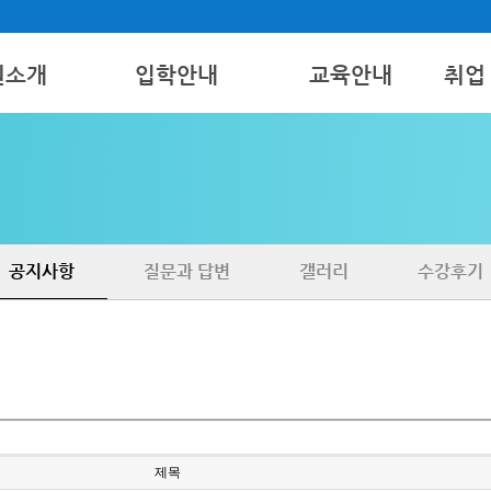
원소개
입학안내
교육안내
취업
모집요강
간호조무사
취업
보기
국비지원
병원코디네이터
구인 
치과특설
공지사항
질문과 답변
갤러리
수강후기
제목