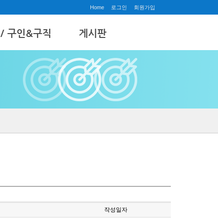
Home
로그인
회원가입
 / 구인&구직
게시판
공지사항
& 구직
질문과답변
갤러리
수강후기
작성일자