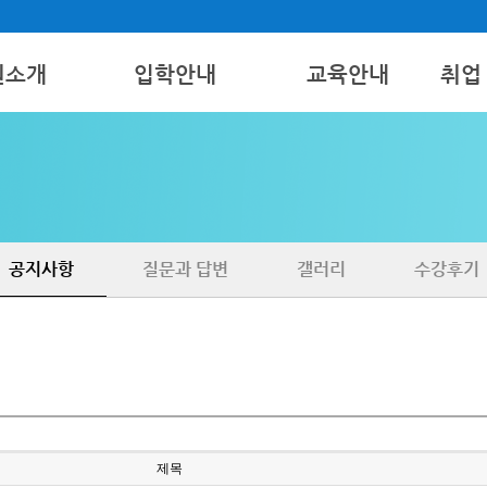
원소개
입학안내
교육안내
취업
모집요강
간호조무사
취업
보기
국비지원
병원코디네이터
구인 
치과특설
공지사항
질문과 답변
갤러리
수강후기
제목