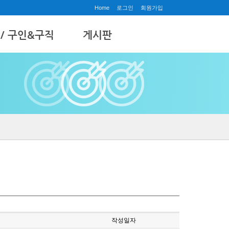
Home
로그인
회원가입
 / 구인&구직
게시판
공지사항
& 구직
질문과답변
갤러리
수강후기
작성일자