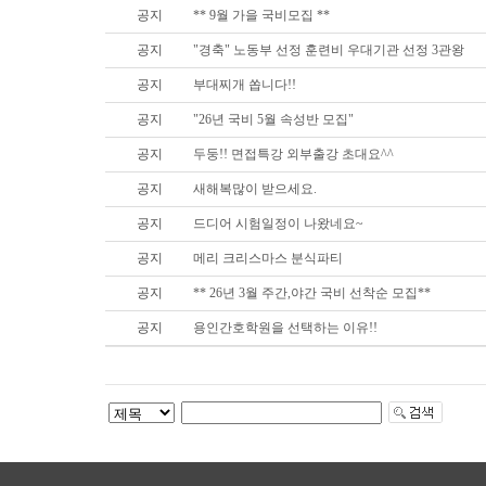
공지
** 9월 가을 국비모집 **
공지
"경축" 노동부 선정 훈련비 우대기관 선정 3관왕
공지
부대찌개 쏩니다!!
공지
"26년 국비 5월 속성반 모집"
공지
두둥!! 면접특강 외부출강 초대요^^
공지
새해복많이 받으세요.
공지
드디어 시험일정이 나왔네요~
공지
메리 크리스마스 분식파티
공지
** 26년 3월 주간,야간 국비 선착순 모집**
공지
용인간호학원을 선택하는 이유!!