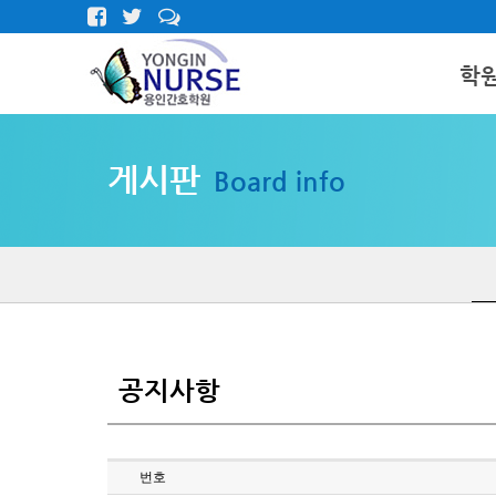
학
인사말
게시판
Board info
학원둘러
오시는길
공지사항
번호